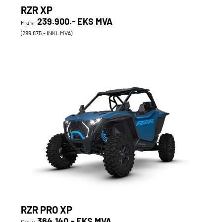
RZR XP
239.900.- EKS MVA
Fra kr
(299.875.- INKL MVA)
RZR PRO XP
364.140.- EKS MVA