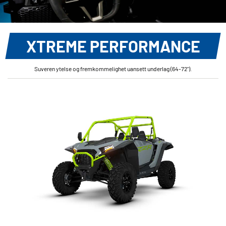
XTREME PERFORMANCE
Suveren ytelse og fremkommelighet uansett underlag (64-72").