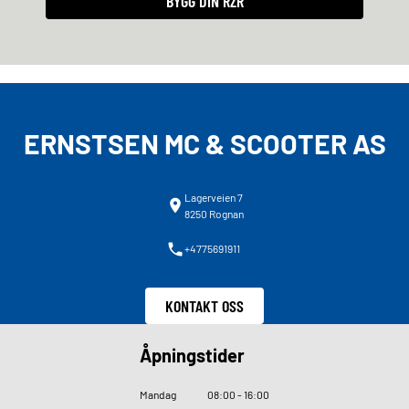
BYGG DIN RZR
ERNSTSEN MC & SCOOTER AS
Lagerveien 7
8250 Rognan
+4775691911
KONTAKT OSS
Åpningstider
Mandag
08
:
00 - 16
:
00