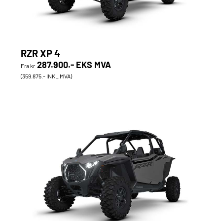
RZR XP 4
287.900.- EKS MVA
Fra kr
(359.875.- INKL MVA)